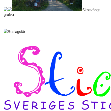
Skottvångs
grufva
Roslagsfår