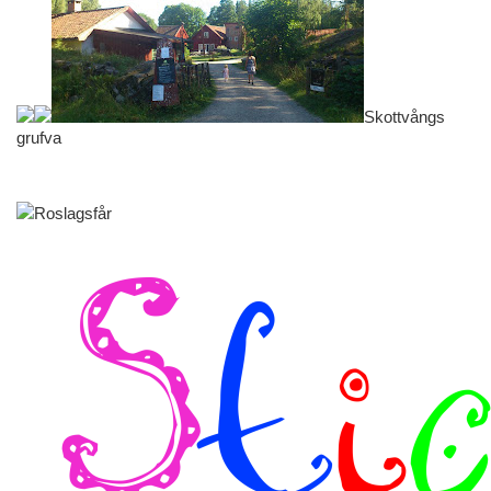
Skottvångs
grufva
Roslagsfår