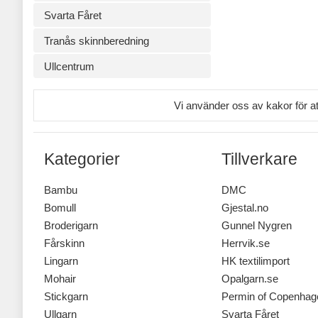
Svarta Fåret
Tranås skinnberedning
Ullcentrum
Vi använder oss av kakor för a
Kategorier
Tillverkare
Bambu
DMC
Bomull
Gjestal.no
Broderigarn
Gunnel Nygren
Fårskinn
Herrvik.se
Lingarn
HK textilimport
Mohair
Opalgarn.se
Stickgarn
Permin of Copenhag
Ullgarn
Svarta Fåret