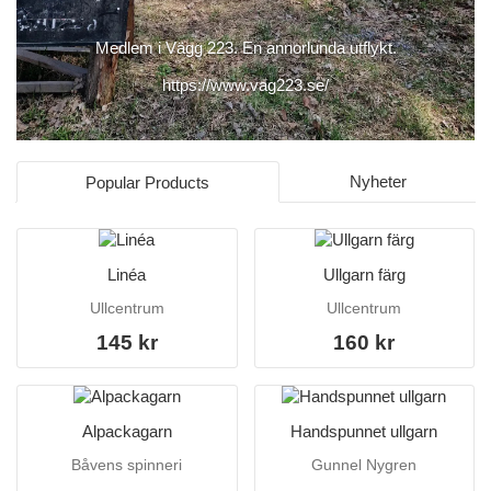
Medlem i Vägg 223. En annorlunda utflykt.
https://www.vag223.se/
Nyheter
Popular Products
Linéa
Ullgarn färg
Ullcentrum
Ullcentrum
145 kr
160 kr
Alpackagarn
Handspunnet ullgarn
Båvens spinneri
Gunnel Nygren